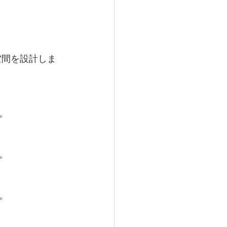
。
。
。