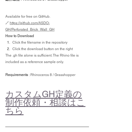
Available for free on GitHub.
🔗 
https://github.com/ASDO-
GH/Perforated_Brick_Wall_GH
How to Download
Click the filename in the repository
Click the download button on the right
The .gh file alone is sufficient. The Rhino file is 
included as a reference sample only.
Requirements
 : Rhinoceros 8 / Grasshopper
カスタムGH定義の
制作依頼・相談はこ
ちら