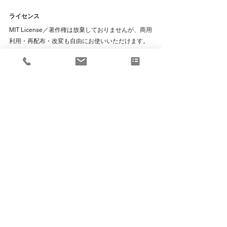
ライセンス
MIT License／著作権は放棄しておりませんが、商用
利用・再配布・改変も自由にお使いいただけます。
自己責任でのご利用をお願いいたします。
License
MIT License — Copyright is retained by the author, 
but you are free to use, modify, redistribute, and use 
commercially at your own risk.
(C) 2026 YUKI MATSUDA / Architectural Solutions 
Design Office
Architectural Solutions Design Office　二級建築士事
務所
Definition Parameters
Block sizes are fully controllable via parameters.