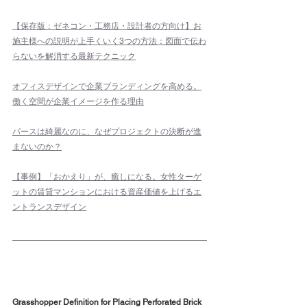
【保存版：ゼネコン・工務店・設計者の方向け】お
施主様への説明が上手くいく3つの方法：図面で伝わ
らないを解消する最新テクニック
オフィスデザインで企業ブランディングを高める。
働く空間が企業イメージを作る理由
パースは綺麗なのに、なぜプロジェクトの決断が進
まないのか？
【事例】「おかえり」が、癒しになる。女性ターゲ
ットの賃貸マンションにおける資産価値を上げるエ
ントランスデザイン
Grasshopper Definition for Placing Perforated Brick 