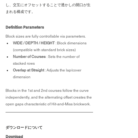
し、交互にオフセットすることで透かしの開口が生
まれる構成です。
Definition Parameters
Block sizes are fully controllable via parameters.
WIDE / DEPTH / HEIGHT
 : Block dimensions 
(compatible with standard brick sizes)
Number of Courses
 : Sets the number of 
stacked rows
Overlap at Straight
 : Adjusts the lap/cover 
dimension
Blocks in the 1st and 2nd courses follow the curve 
independently, and the alternating offset creates the 
open gaps characteristic of Hit-and-Miss brickwork.
ダウンロードについて
Download