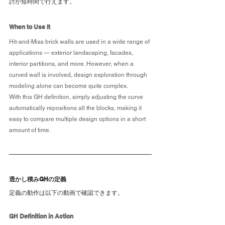
討が短時間で行えます。
When to Use It
Hit-and-Miss brick walls are used in a wide range of 
applications — exterior landscaping, facades, 
interior partitions, and more. However, when a 
curved wall is involved, design exploration through 
modeling alone can become quite complex.
With this GH definition, simply adjusting the curve 
automatically repositions all the blocks, making it 
easy to compare multiple design options in a short 
amount of time.
透かし積みGHの定義
定義の動作は以下の動画で確認できます。
GH Definition in Action