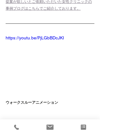
提案が欲しいとご依頼いただいた女性クリニックの
事例ブログはこちらでご紹介しております。
https://youtu.be/PjLGbBDcJKI
ウォークスルーアニメーション
ウォークスルーアニメーションは、
仮想的な3D空間内をカメラが移動しながら建物や空