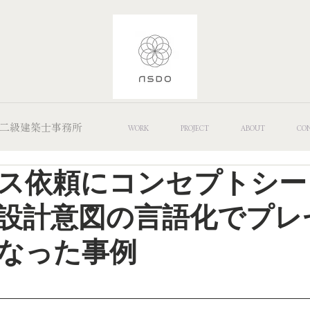
 Office/二級建築士事務所
WORK
PROJECT
ABOUT
CO
ス依頼にコンセプトシー
設計意図の言語化でプレ
なった事例