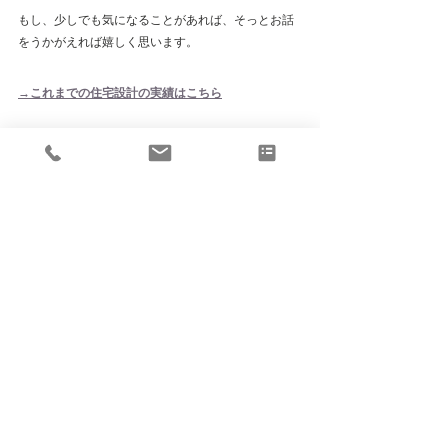
もし、少しでも気になることがあれば、そっとお話
をうかがえれば嬉しく思います。
→これまでの住宅設計の実績はこちら
→これまでの内装デザインの実績はこちら
Architectural Solutions Design Officeでは住宅リノベ
ーションや内装設計からお客様への力強い３ＤＶＩ
Ｚのサポートも行っております。【建築士による】
３D建築パース依頼サポートから３ＤＤＸへのアプ
ローチとしても貴社の業務効率のための３Ｄレクチ
ャーもさせて頂いております。
何かございましたらお気軽に貴社の右腕としてご利
用ください。
→３Dデザイン・ヴィジュアライズのご相談はこち