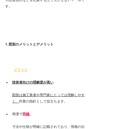
や設置箇所などを把握する上で欠かせないツールで
す。
1. 図面のメリットとデメリット
メリット
技術者向けの理解度が高い
図面は施工業者や専門家にとっては理解しやす
く、
作業の指針として役立ちます。
簡潔で
明確  
寸法や仕様が明確に記載されており、情報の伝