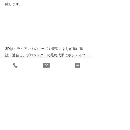
結します。
3Dはクライアントのニーズや要望により的確に確
認・適合し、プロジェクトの最終成果にポジティブ
な影響を与えます。
お客様とのコミュニケーションやデザインの理解度
を高めるためには、3Dフロアプランや３Dパースな
どの視覚的なツールを併用することが重要です。