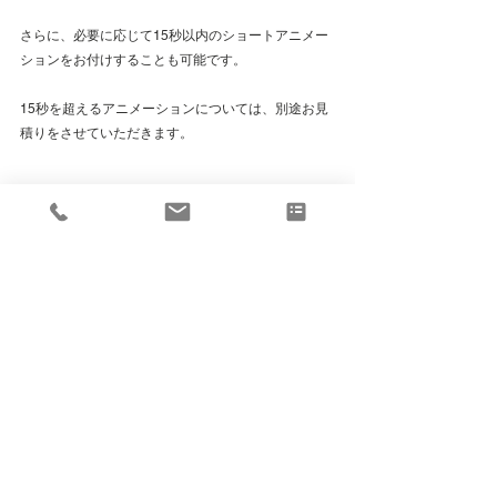
さらに、必要に応じて15秒以内のショートアニメー
ションをお付けすることも可能です。
15秒を超えるアニメーションについては、別途お見
積りをさせていただきます。
https://video.wixstatic.com/video/d95a40_7a
ad3d9b58a948e79783d9f10f3fd926/1080p/
mp4/file.mp4
お悩みがございましたらお気軽に
下記からご相談ください。