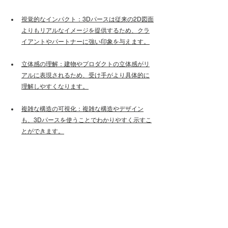
視覚的なインパクト：3Dパースは従来の2D図面
よりもリアルなイメージを提供するため、クラ
イアントやパートナーに強い印象を与えます。
立体感の理解：建物やプロダクトの立体感がリ
アルに表現されるため、受け手がより具体的に
理解しやすくなります。
複雑な構造の可視化：複雑な構造やデザイン
も、3Dパースを使うことでわかりやすく示すこ
とができます。