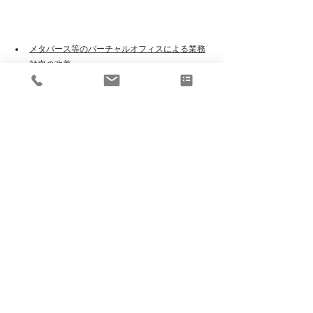
メタバース等のバーチャルオフィスによる業務
効率の改善
イベント発表用の３Dアニメーションによる公
開イベントの実施によりクライアントに訴求を
促せる