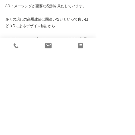
3Dイメージングが重要な役割を果たしています。
多くの現代の高層建築は間違いないといって良いほ
ど３Dによるデザイン検討から
クライアントへのプレゼンテーションをCGを使用し
ています。
これらのプロジェクトは、その魅力的なビジュアル
と先進的な設計で
世界中の人々の注目を集めています。
高層建築を検討する：3Dの役割は、プロジェクトの
理解と設計の支援、市場へのアピール、そして最終
的な成功に不可欠な要素です。