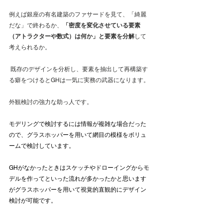
例えば銀座の有名建築のファサードを見て、「綺麗
だな」で終わるか、
「密度を変化させている要素
（アトラクターや数式）は何か」と要素を分解
して
考えられるか。
 既存のデザインを分析し、要素を抽出して再構築す
る癖をつけるとGHは一気に実務の武器になります。
外観検討の強力な助っ人です。
モデリングで検討するには情報が複雑な場合だった
ので、グラスホッパーを用いて網目の模様をボリュ
ームで検討しています。 
GHがなかったときはスケッチやドローイングからモ
デルを作ってといった流れが多かったかと思います
がグラスホッパーを用いて視覚的直観的にデザイン
検討が可能です。