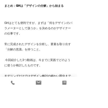
まとめ：GHは「デザインの分解」から始まる
GHはとても便利ですが、まずは「何をデザインのパ
ラメーターとして扱うか」を決めるのがデザイナー
の仕事です。
常に完成されたデザインを分析し、要素を取り出す
「分解の意識」を持つこと。
 今回紹介した3つ動画は、今までに実践でどのよう
に使うか検討したものです。
モデリングだけではデザイン検討の細かい部分まで
連続的に検討することが難しため、グラスホッパー
を用いて指定した間にルーバーの間隔の検討および
回転角度の検討をするGHです。
今後も
実務で良く使う
GHのブログを書いていこうと
思います。