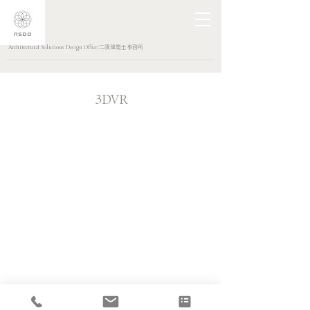
Architectural Solutions Design Office/二級建築士事務所
3DVR