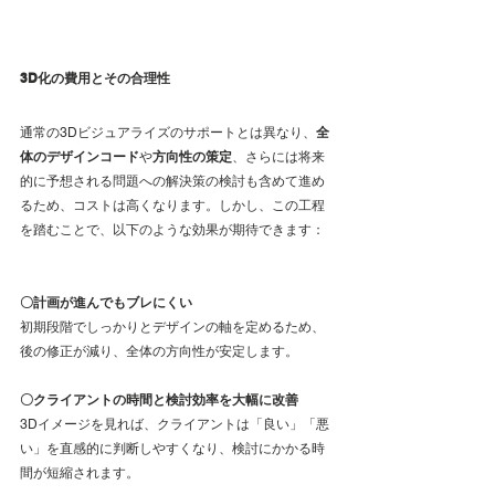
3D化の費用とその合理性
通常の3Dビジュアライズのサポートとは異なり、
全
体のデザインコード
や
方向性の策定
、さらには将来
的に予想される問題への解決策の検討も含めて進め
るため、コストは高くなります。しかし、この工程
を踏むことで、以下のような効果が期待できます：
〇計画が進んでもブレにくい
初期段階でしっかりとデザインの軸を定めるため、
後の修正が減り、全体の方向性が安定します。
〇クライアントの時間と検討効率を大幅に改善
3Dイメージを見れば、クライアントは「良い」「悪
い」を直感的に判断しやすくなり、検討にかかる時
間が短縮されます。