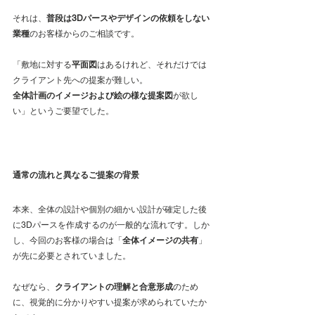
それは、
普段は3Dパースやデザインの依頼をしない
業種
のお客様からのご相談です。
「敷地に対する
平面図
はあるけれど、それだけでは
クライアント先への提案が難しい。
全体計画のイメージおよび絵の様な提案図
が欲し
い」というご要望でした。
通常の流れと異なるご提案の背景
本来、全体の設計や個別の細かい設計が確定した後
に3Dパースを作成するのが一般的な流れです。しか
し、今回のお客様の場合は「
全体イメージの共有
」
が先に必要とされていました。
なぜなら、
クライアントの理解と合意形成
のため
に、視覚的に分かりやすい提案が求められていたか