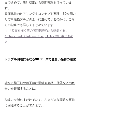
まで含めて、設計初期から空間整理を行っていま
す。
図面化前のヒアリングやコンセプト整理、3Dを用い
た方向性検討をどのように進めているのかは、こち
らの記事でも詳しくまとめています。
→ 「図面を描く前の“空間整理”から並走する。
Architectural Solutions Design Officeの仕事と進め
方」
トラブル回避にもなる3Dパースで色合い品番の確認
確かに施工前や着工前に壁紙や床材、什器などの色
合いを確認することは、
勘違いを減らすだけでなく、さまざまな問題を事前
に回避することができます。