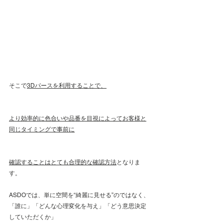
そこで
3Dパースを利用することで、
より効率的に色合いや品番を目視によってお客様と
同じタイミングで事前に
確認することはとても合理的な確認方法
となりま
す。
ASDOでは、単に空間を“綺麗に見せる”のではなく、
「誰に」「どんな心理変化を与え」「どう意思決定
していただくか」