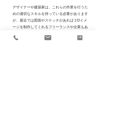
デザイナーや建築家は、これらの作業を行うた
めの適切なスキルを持っている必要があります
が、最近では図面やスケッチがあれば３Dイメ
ージを制作してくれるフリーランスや企業もあ
ります。
コミュニケーションの誤解
3Dパースはあくまで仮想的な表現であるため、
お客様とのコミュニケーションで誤解が生じる
可能性があります。
光の加減や反射の仕方等、実際の建物やインテ
リアの見た目との違いについて確認・説明する
必要があります。