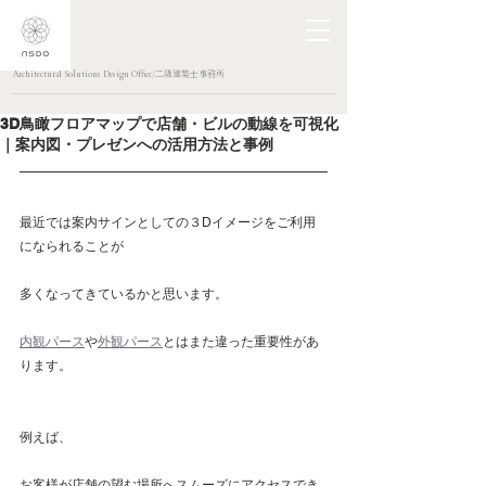
Architectural Solutions Design Office/二級建築士事務所
3D鳥瞰フロアマップで店舗・ビルの動線を可視化
｜案内図・プレゼンへの活用方法と事例
最近では案内サインとしての３Dイメージをご利用
になられることが
多くなってきているかと思います。
内観パース
や
外観パース
とはまた違った重要性があ
ります。
例えば、
お客様が店舗の望む場所へスムーズにアクセスでき