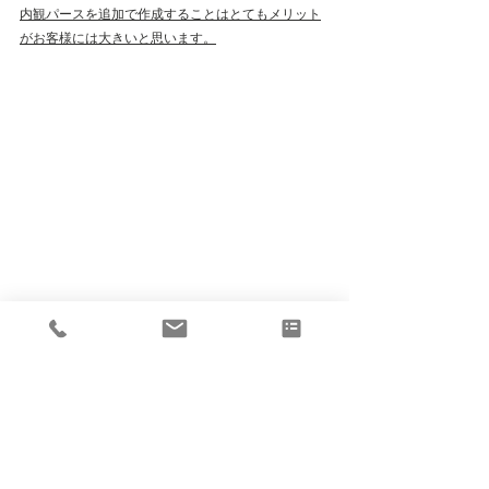
内観パースを追加で作成することはとてもメリット
がお客様には大きいと思います。
お客様へどのような内容を伝えたいかによってお使
いになる
３Dイメージを使い分けることが最も効果的に訴求
が可能になるかと思います。
今回ご紹介させて頂いた３Dフロアイメージは全体