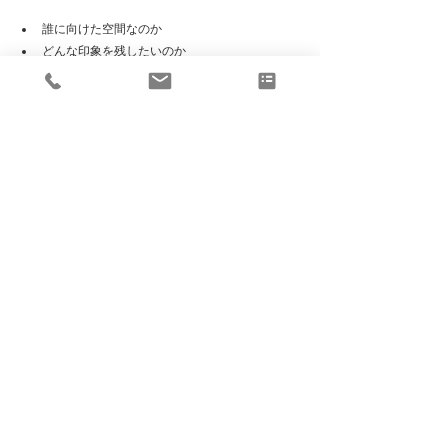
誰に向けた空間なのか
どんな印象を残したいのか
どんな感情を生みたいのか
SNSやWebでどう見えるのか
そうした部分まで含めて、建築士視点から空間体験
を可視化していきます。
特に、
新規店舗
サロン
カフェ
リノベーション
商業空間
ブランド空間
では、完成前のイメージ共有精度が、そのまま集客
やブランディングに影響します。
ASDOでは、このような「図面化する前の方向性整