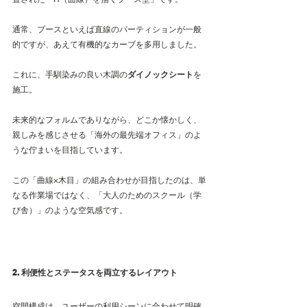
通常、ブースといえば直線のパーティションが一般
的ですが、あえて有機的なカーブを多用しました。
これに、手馴染みの良い木調の
ダイノックシート
を
施工。
未来的なフォルムでありながら、どこか懐かしく、
親しみを感じさせる「海外の最先端オフィス」のよ
うな佇まいを目指しています。
この「曲線×木目」の組み合わせが目指したのは、単
なる作業場ではなく、「大人のためのスクール（学
び舎）」のような空気感です。
2. 利便性とステータスを両立するレイアウト
空間構成は、ユーザーの利用シーンに合わせて明確