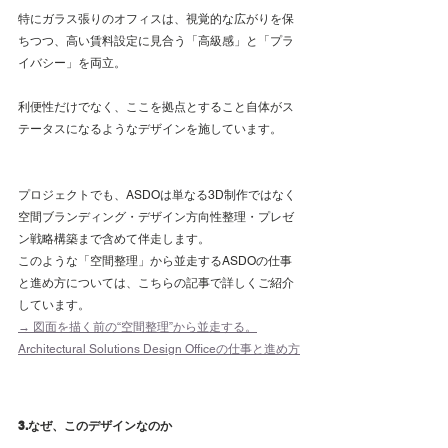
特にガラス張りのオフィスは、視覚的な広がりを保
ちつつ、高い賃料設定に見合う「高級感」と「プラ
イバシー」を両立。
利便性だけでなく、ここを拠点とすること自体がス
テータスになるようなデザインを施しています。
プロジェクトでも、ASDOは単なる3D制作ではなく
空間ブランディング・デザイン方向性整理・プレゼ
ン戦略構築まで含めて伴走します。
このような「空間整理」から並走するASDOの仕事
と進め方については、こちらの記事で詳しくご紹介
しています。
→ 図面を描く前の“空間整理”から並走する。
Architectural Solutions Design Officeの仕事と進め方
3.なぜ、このデザインなのか