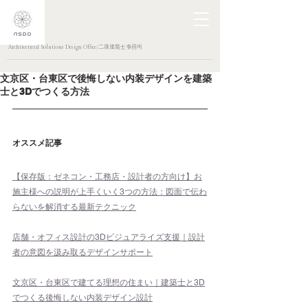
Architectural Solutions Design Office/二級建築士事務所
文京区・台東区で後悔しない内装デザインを建築
士と3Dでつくる方法
オススメ記事
【保存版：ゼネコン・工務店・設計者の方向け】お
施主様への説明が上手くいく3つの方法：図面で伝わ
らないを解消する最新テクニック
店舗・オフィス設計の3Dビジュアライズ支援｜設計
者の意図を汲み取るデザインサポート
文京区・台東区で建てる理想の住まい｜建築士と3D
でつくる後悔しない内装デザイン設計