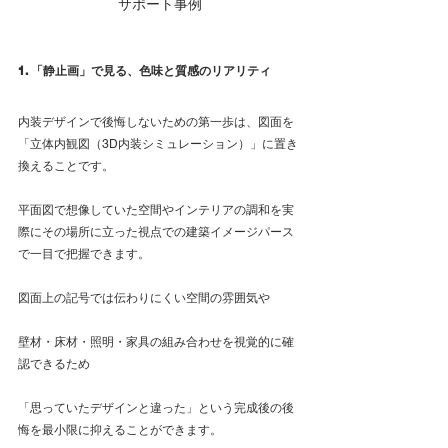
サポート事例
1. 「静止画」で見る、色味と質感のリアリティ
内装デザインで後悔しないための第一歩は、図面を
「立体内観図（3D内装シミュレーション）」に置き
換えることです。
平面図で想像していた空間やインテリアの調和を実
際にその場所に立った視点での建築イメージパース
で一目で把握できます。
図面上の記号では伝わりにくい空間の雰囲気や
壁材・床材・照明・家具の組み合わせを視覚的に確
認できるため
「思っていたデザインと違った」という完成後の後
悔を最小限に抑えることができます。