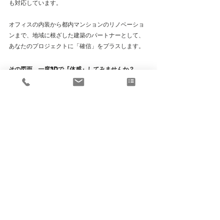
も対応しています。
オフィスの内装から都内マンションのリノベーショ
ンまで、地域に根ざした建築のパートナーとして、
あなたのプロジェクトに「確信」をプラスします。
その図面、一度3Dで『体感』してみませんか？
「間取りは決まったけれど、内装にまだ不安があ
る」
 そんな方は、ぜひ一度ご相談ください。
まず図面をお送りください。後悔のない「未来の体
験」へと変わる瞬間を一緒に確認しましょう。
文京区・台東区周辺でオフィス内装・建築設計をご
検討の方へ
設計のご相談から貴社のデザインサポートや、初期