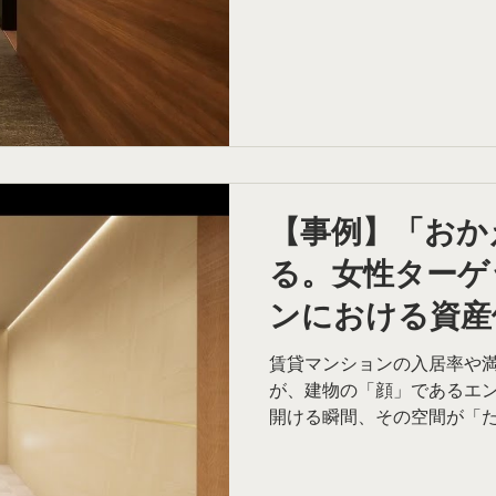
視察され、タイル貼りやこ
をお持ちでした。 方向性は
なければならないか」の論
で私たちに声がかかりました
とは？ デザイン力が契約を動
か」を徹底的に読んだ デザ
うに使われる空間かによって
行ったのは、現場のリサーチ
何が好まれるのかといったヒ
【事例】「おか
満足度を上げる食堂デザイ
る。女性ターゲ
たのは「1人席が圧倒的に人
いう限られた時間の中で、
ンにおける資産
なく
ランスデザイン
賃貸マンションの入居率や
が、建物の「顔」であるエン
開ける瞬間、その空間が「
えてくれる場所であるか。 
理由ではないでしょうか。 