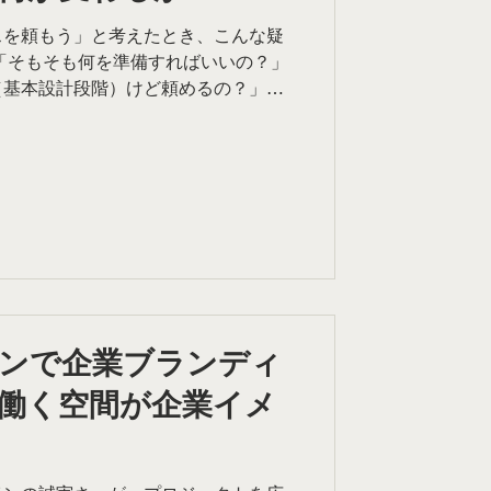
スを頼もう」と考えたとき、こんな疑
「そもそも何を準備すればいいの？」
（基本設計段階）けど頼めるの？」
」 今回は、プロジェクトをスムーズ
作の基本ステップ」をおさらいしつ
踏み込んだお話をします。 最近、コ
率をグッと上げている「デザインディ
活用」についてです。 建築パース依
ール まずは「建築パース 依頼」でよ
押さえておきましょう。 ① ヒアリン
んな案件なのか」を共有します。 建物
ゼン目的（コンペか施主確認か）、希
などですね。 ② 図面・資料の共有
ンで企業ブランディ
 平面図、立面図、展開
働く空間が企業イメ
図面があるに越したことはありません
やボリューム図面しかない」という段