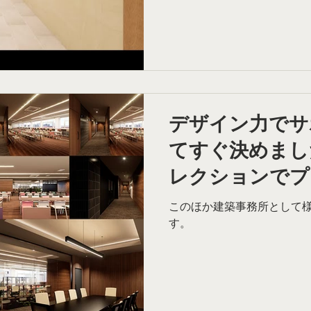
より「次期プロジェクトの
を一段引き上げたい」という
は、クライアント様のご令
ザイン案が非常に好評だっ
ン提案をしてほしいとの経緯
ンコードを企業様の「商品
ョンを持たせたらどうかと
ました。 その提案に大変興
デザイン力でサ
ンスデザインの質を上げる
てすぐ決めまし
め竣工後の入居率・入居者満
武器にした提案」ができるか
レクションでプ
になる時代ではない
がった事例
このほか建築事務所として
す。