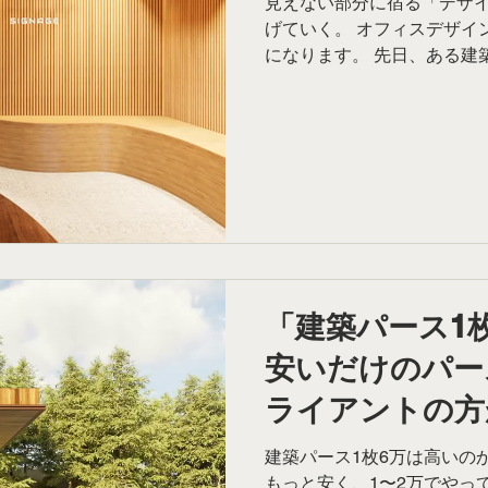
見えない部分に宿る「デザ
げていく。 オフィスデザイ
になります。 先日、ある建
トランスのデザインをご依頼
ンスの意匠だけ」という入り
ナー様とオンライン打合せを
ップし最終的にはオフィス全
グ用のプレゼンテーション一
メーション） までをお任せ
なエントランスのデザイン
ったのか。 今回は、ASD
こだわり」と「ストーリー
す。 「そこまで作っている
「建築パース1
私は3Dモデルを制作する際
安いだけのパー
ても周辺環境や光の影響を考
からの反射光、回り込む影の柔
ライアントの方
しているもの
建築パース1枚6万は高いの
もっと安く、1〜2万でやっ