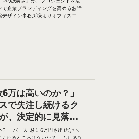
インの誠実さ」が、プロジェクトを広
ンで企業ブランディングを高めるお話
築デザイン事務所様よりオフィスエン
いただきました。 最初は「エントラ
口でしたが、 クライアントのデザイ
重ねながら デザインをブラッシュア
体のデザイン提案から、 クロージン
式（3Dパース・ウォークスルーアニ
いただくことになりました。 なぜ小さ
が、プロジェクト全体の信頼へと繋が
Oが大切にしている「見えない部分への
のある空間構成」についてお話ししま
んですね」——3Dに込めた検討の軌跡
枚6万は高いのか？」
、たとえパースに映らない場所であっ
スで失注し続けるク
慮して作り込みます。 見えない場所
らかさ——...
が、決定的に見落と
か？ 「パース1枚に6万円も出せない。
てくれるところはないか？」 もしあな