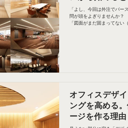
「よし、今回は外注でパー
問が頭をよぎりませんか？ 
「図面がまだ固まってない
「どれくらい時間がかかる？
に進めるための「パース制
つ、後半ではちょっと実務に
ンペやプロポーザルで受注
レクションから始めるパース
頼の基本ステップとスケジュ
くある一般的な制作の流れを
グ・与件の整理 まずは「ど
の用途、ターゲット、プレ
望納期、目指したいイメージ
オフィスデザイ
ベースとなる情報をご提供いただきます。
ングを高める。
図、仕上げ表など。 詳細な
が、「まだラフなスケッチ
ージを作る理由
階