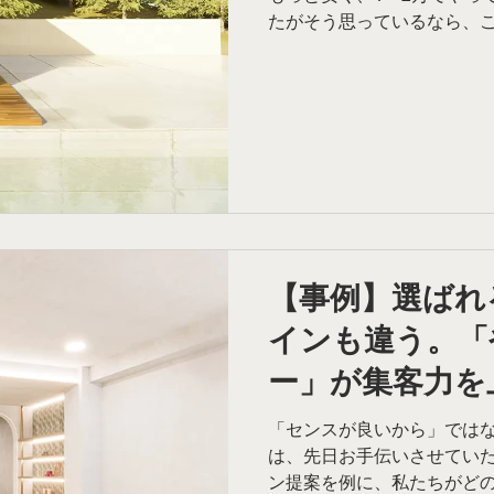
たがそう思っているなら、
ません。 しかし、もしあな
に、なぜか競合に負ける」 
り上がらない」と悩んでい
にある可能性があります。 
を殺している パースは単な
いパース屋に依頼して上が
方も不自然な画像。 それを
んだか安っぽい家になりそう
丈夫かな？」 「高い買い物
ない「不安」を施主に植え
【事例】選ばれ
パース」かもしれません。 デザインの裏付けがない画像は、あな
インも違う。「
たの設計の価値を伝えるど
です。 2. 「ただの絵」と
ー」が集客力を
ク内装設計の裏
「センスが良いから」ではな
は、先日お手伝いさせてい
ン提案を例に、私たちがど