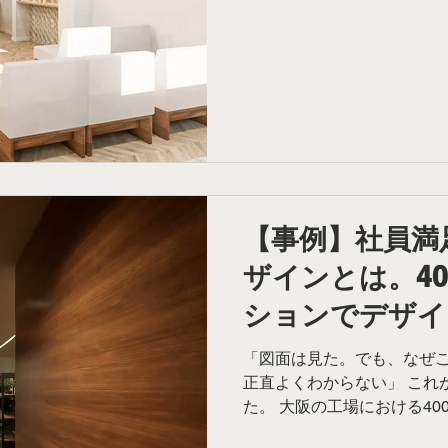
いったのか、その舞台裏をご
抱えていた課題 リニューア
に使用した、温かみのある
今回のターゲットは「若い女
い木質感は「重厚さ」や「
ました。 患者の方から選ば
思います。 特に女性クリニ
なりやすい場所において、
安感」を助長してしまう可能
は、やり過ぎないガーリーな
【事例】社員満
瞬間に、デザインの9割は決
ザインとは。4
建築デザイン事務所様から
装リノベーションについて
ションでデザイ
う判断のプロセス
た話
「図面は見た。でも、なぜ
正直よくわからない」 これ
た。 大阪の工場における4
ゼネコン様のクライアント