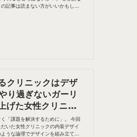
この記事は読まない方がいいかもしれ
たが「これだけ良い提案をしているの
「施主の反応が薄く、打ち合わせが盛
るなら、その原因は「パースの安さ」
1. 安いパースが、あなたの「設計力」
る「完成予想図」ではありません。 安
ってきた、質感の乏しい、光の当たり
見た施主はどう思うでしょうか。 「な
だな……」 「この工務店、センス大
なのに、ワクワクしない」 言葉にでき
付けているのは、他ならぬその「安い
るクリニックはデザ
やり過ぎないガーリ
ころか、むしろ下げてしまっているの
「建築士によるデザイン提
上げた女性クリニッ
側
く「課題を解決するために」。 今回
ただいた女性クリニックの内装デザイ
のような論理でデザインを組み立てて