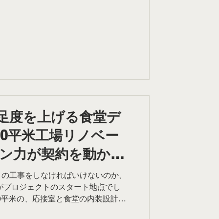
紹介します。 既存の「ロッジ風」が
ル前のクリニックは、木材をふんだん
ロッジ風のデザインでした。しかし、
性層」。 現代の感覚では、茶色が強
時代」を表現してしまうリスクがあり
れるクリニックはデザインも違うかと
ックという、患者様が少しナーバスに
ロッジ風の重厚さは、払拭したい「不
性があったのです。 「コンセプト
優しい空間」 このひと言が決まった
足度を上げる食堂デ
まっていました。 今回の記事では、
00平米工場リノベー
ご依頼いただいた女性クリニックの内
、なぜこのデザインになったのかとい
ン力が契約を動かし
この工事をしなければいけないのか、
がプロジェクトのスタート地点でし
00平米の、応接室と食堂の内装設計。
である社長様は、すでに他社の施設を