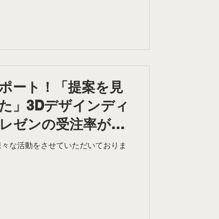
オーナー提案に向けて、デザインの質
ご相談をいただきました。 背景に
室（芸大出身）が描かれた柔らかなデ
たが、それをプロの視点でよりデザイ
でした せっかくなので前回のデザイ
力」のある形へ昇華させ、バリエーシ
いうご提案をその場でさせていただき
味を抱いていただきました。 エントラ
ポート！「提案を見
ことは、オーナーへの提案採択率を高
た」3Dデザインディ
足度にも直結します。 「デザインを
どうかが、 他社との差別化ポイント
レゼンの受注率が上
様々な活動をさせていただいておりま