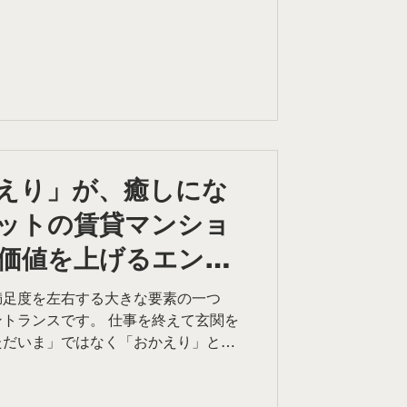
げ茶・黒を基調とした重厚なイメージ
ある。 しかし、「なぜそのデザインで
拠が、図面だけでは伝わらない。そこ
。 社員満足度を上げる食堂デザイン
かした話 1. まず「誰が・どう使う
インの方向性は、誰に向けて・どのよ
根本から変わります。 私たちがまず
です。 だれがどのように使うのか、
アリングや検討を重ねました。 社員
えり」が、癒しにな
ンを考えるとき、そこでまず見えてき
ットの賃貸マンショ
気」という事実でした。 お昼休みと
社員の方々が求めているのは会話では
価値を上げるエント
満足度を左右する大きな要素の一つ
トランスです。 仕事を終えて玄関を
ただいま」ではなく「おかえり」と迎
それが今、賃貸マンションの選ばれる
先日、あるデザイナー様とゼネコン様