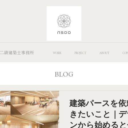
 Office/二級建築士事務所
WORK
PROJECT
ABOUT
CO
BLOG
建築パースを依
きたいこと｜デ
ンから始めると