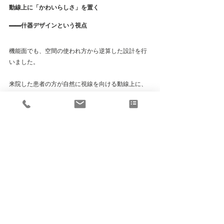
動線上に「かわいらしさ」を置く
——什器デザインという視点
機能面でも、空間の使われ方から逆算した設計を行
いました。
来院した患者の方が自然に視線を向ける動線上に、
真鍮とウッドを組み合わせたショーケースをデザイ
ン・配置しています。商品の陳列と空間の演出を兼
ねながら、コンセプトである「やり過ぎないガーリ
ー」を、視覚的に最初に感じ取れる場所に置く。
形状も角を持たせず、丸みを意識した機能的なレイ
アウト。
使いやすさとデザインが両立することで、空間とし
ての説得力が増します。