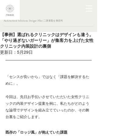
Architectural Solutions Design Office/二級建築士事務所
【事例】選ばれるクリニックはデザインも違う。
「やり過ぎないガーリー」が集客力を上げた女性
クリニック内装設計の裏側
更新日：
5月29日
「センスが良いから」ではなく「課題を解決するた
めに」。 
今回は、先日お手伝いさせていただいた女性クリニ
ックの内装デザイン提案を例に、私たちがどのよう
な論理でデザインを組み立てていったのか、その舞
台裏をご紹介します。
既存の「ロッジ風」が抱えていた課題