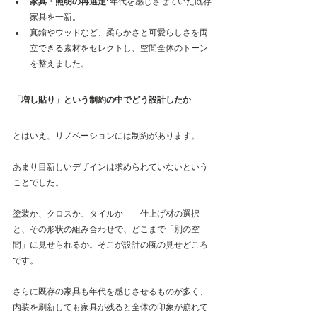
家具・照明の再選定
: 年代を感じさせていた既存
家具を一新。
真鍮やウッドなど、柔らかさと可愛らしさを両
立できる素材をセレクトし、空間全体のトーン
を整えました。
「増し貼り」という制約の中でどう設計したか
とはいえ、リノベーションには制約があります。
あまり目新しいデザインは求められていないという
ことでした。
塗装か、クロスか、タイルか——仕上げ材の選択
と、その形状の組み合わせで、どこまで「別の空
間」に見せられるか。そこが設計の腕の見せどころ
です。
さらに既存の家具も年代を感じさせるものが多く、
内装を刷新しても家具が残ると全体の印象が崩れて