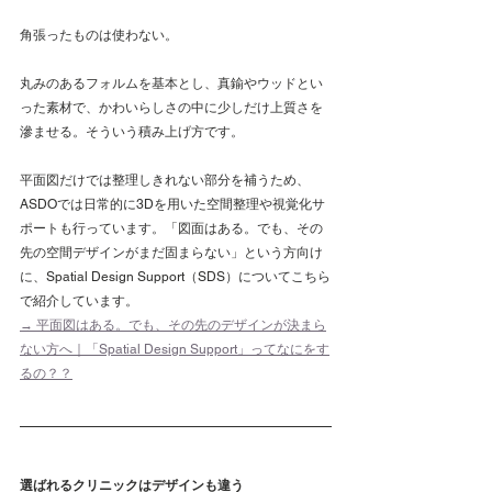
角張ったものは使わない。
丸みのあるフォルムを基本とし、真鍮やウッドとい
った素材で、かわいらしさの中に少しだけ上質さを
滲ませる。そういう積み上げ方です。
平面図だけでは整理しきれない部分を補うため、
ASDOでは日常的に3Dを用いた空間整理や視覚化サ
ポートも行っています。「図面はある。でも、その
先の空間デザインがまだ固まらない」という方向け
に、Spatial Design Support（SDS）についてこちら
で紹介しています。
→ 平面図はある。でも、その先のデザインが決まら
ない方へ｜「Spatial Design Support」ってなにをす
るの？？
選ばれるクリニックはデザインも違う