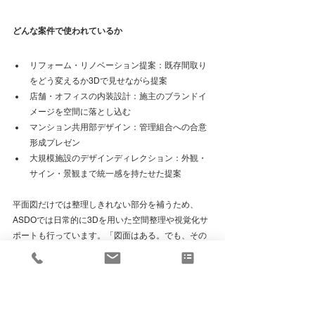
どんな案件で使われているか
リフォーム・リノベーション提案：既存間取り
をどう変えるか3Dで見せながら提案
店舗・オフィスの内装設計：施主のブランドイ
メージを空間に落とし込む
マンション共用部デザイン：管理組合への合意
形成プレゼン
大規模施設のデザインディレクション：外観・
サイン・景観まで統一感を持たせた提案
平面図だけでは整理しきれない部分を補うため、
ASDOでは日常的に3Dを用いた空間整理や視覚化サ
ポートも行っています。「図面はある。でも、その
先の空間デザインがまだ固まらない」という方向け
に、Spatial Design Support（SDS）についてこちら
で紹介しています。
→ 平面図はある。でも、その先のデザインが決まら
ない方へ｜「Spatial Design Support」ってなにをす