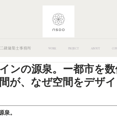
 Office/二級建築士事務所
WORK
PROJECT
ABOUT
CO
インの源泉。ー都市を数
間が、なぜ空間をデザイ
源泉。