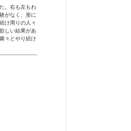
た。右も左もわ
験がなく、形に
続け周りの人々
欲しい結果があ
粛々とやり続け