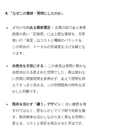
4. 「なぜこの素材・照明にしたのか」
メリハリのある素材選定：
 企業の顔であり来客
頻度の高い「応接室」には上質な素材を。日常
使いの「食堂」はコストと機能のバランスを。
この対比が、トータルの完成度を上げる鍵とな
ります。
自然光を主役にする：
 この食堂は昼間に豊かな
自然光が入る恵まれた空間でした。夜は使わな
い空間に間接照明を多用せず、あえて照明を抑
えてすっきり見せる。この空間固有の特性を活
かした判断です。
既存を活かす「纏う」デザイン：
 古い腰壁を壊
すのではなく、壁をふかしてリブ材で化粧を施
す。既存躯体を活かしながら全く異なる空間に
変える、コストと意匠を両立させた手法です。