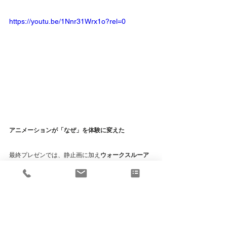
https://youtu.be/1Nnr31Wrx1o?rel=0
アニメーションが「なぜ」を体験に変えた
最終プレゼンでは、静止画に加え
ウォークスルーア
ニメーション
を用いました。
「なぜこの動線か」「なぜこの天井高か」——言葉
と図面では伝わりにくいこれらの判断が、アニメー
ションで空間を歩くことで、初めて「体験」として
伝わります。