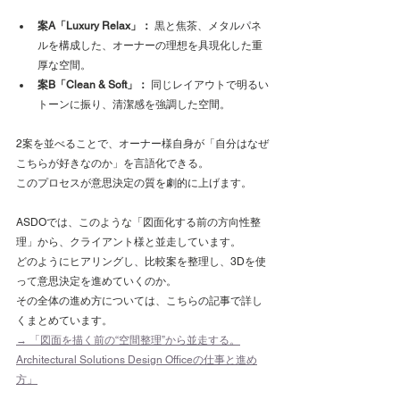
案A「Luxury Relax」：
 黒と焦茶、メタルパネ
ルを構成した、オーナーの理想を具現化した重
厚な空間。
案B「Clean & Soft」：
 同じレイアウトで明るい
トーンに振り、清潔感を強調した空間。
2案を並べることで、オーナー様自身が「自分はなぜ
こちらが好きなのか」を言語化できる。
このプロセスが意思決定の質を劇的に上げます。
ASDOでは、このような「図面化する前の方向性整
理」から、クライアント様と並走しています。
どのようにヒアリングし、比較案を整理し、3Dを使
って意思決定を進めていくのか。
その全体の進め方については、こちらの記事で詳し
くまとめています。
→ 「図面を描く前の“空間整理”から並走する。
Architectural Solutions Design Officeの仕事と進め
方」