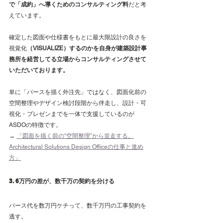
で「成約」へ導くためのコンサルティング料
だと考
えています。
確定した図面や仕様書をもとに最大限設計の良さを
視覚化
（VISUALIZE）するのかを自身が建築設計事
務所を経営してる立場からコンサルティングさせて
いただいております。
単に「パースを描く外注先」ではなく、図面化前の
空間整理やデザイン検討段階から伴走し、設計・可
視化・プレゼンまでを一体で支援しているのが
ASDOの特徴です。
→ 
「図面を描く前の“空間整理”から並走する。
Architectural Solutions Design Officeの仕事と進め
方」
3. 6万円の差が、数千万の契約を分ける
パース代を数万円ケチって、数千万円の工事契約を
逃す。