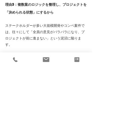
理由3：複数案のロジックを整理し、プロジェクトを
「決められる状態」にするから
ステークホルダーが多い大規模開発やコンペ案件で
は、往々にして「全員の意見がバラバラになり、プ
ロジェクトが前に進まない」という泥沼に陥りま
す。
私たちが単なるオペレーターではなく、二級建築士
事務所としてのバックグラウンドを活かして機能さ
せるのが、「Design Direction（プレゼン設計・デザ
イン監修）」という役割です。
これは独立した別サービスではなく、私たちの空間
設計支援（Spatial Design Support）の内部に含まれ
る重要なナビゲーション機能です。
複数案のロジック整理やプレゼン戦略の構築、空間
ブランディングの視点を取り入れたデザインレビュ
ーを包括して行うことで、プロジェクトを確実に