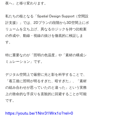
夜へ」と移り変わります。
私たちの核となる「Spatial Design Support（空間設
計支援）」では、2Dプランの段階から3D空間上にボ
リュームを立ち上げ、異なるロジックを持つ比較案
の作成や、動線・視線の抜けを徹底的に検証しま
す。
特に重要なのが「照明の色温度」や「素材の構成シ
ミュレーション」です。
デジタル空間上で厳密に光と影を科学することで、
「着工後に照明が明るすぎた、暗すぎた」、「素材
の組み合わせが思っていたのと違った」という実務
上の致命的な手戻りを直観的に回避することが可能
です。
https://youtu.be/1Nnr31Wrx1o?rel=0