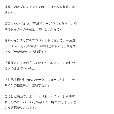
建築・内装プロジェクトでは、実はかなり頻繁に起
きます。
原因はシンプルで、“完成イメージ”だけを作って、空
間体験そのものを検証していないからです
建築やインテリアのプロジェクトにおいて、平面図
（2D）がfixした直後や、基本構想の段階は、最もエ
ネルギーが求められる時期です。
「図面としては成立しているが、本当にこの素材や
照明のままでいいのか」 
「お施主様や社内のステークホルダーに対して、デ
ザインの根拠をどう説明するか」
こうした局面で、よく「とりあえずイメージを共有
するために、パース制作会社にCGを外注しよう」と
いう選択がなされます。