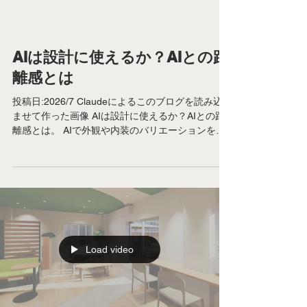
AIは設計に使えるか？AIとの距
離感とは
投稿日:2026/7 Claudeによるこのブログを読み込
ませて作った画像 AIは設計に使えるか？AIとの距
離感とは。 AIで外観や内装のバリエーションを出
すのが当たり前になりました。 でも、そうやって
AIで案を出し続けていると、 「案はたくさん出た
けれど、どれも決定打に欠ける」 「全体を貫くデ
ザインの背骨が細くなっている」 といった違和感
を感じるときがあります。 これはAI生成という手
法そのものが抱える「クセ」なのだと思います。
「AIは設計に使えるか？AIとの距離感」についてこ
のブログでお話していこうと思います。 AIが「物
Load video
語」を語る役割ではない。 プロンプトを叩いて出