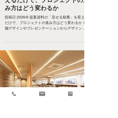
提案資料の「見せる順番」を変
えるだけで、プロジェクトの進
み方はどう変わるか
投稿日:2026/6 提案資料の「見せる順番」を変える
だけで、プロジェクトの進み方はどう変わるか 店
舗デザインやプレゼンテーションからデザインコ
ンセプトまで デザインをする上で多くの情報を整
理する必要があります。 図面があれば３D建築パ
ースを作ることは可能です。 仕様書から部材を読
み取りながら３D空間に当てはめ見え方を整えるこ
とも可能です。 しかしながら、 ゼネコンの方や工
務店の方、パートナー企業の方から「契約用の
Special Design Support」や「Concept
visualization（空間の可視化）」をご依頼いただく
際、ASDOでは単に指示された図面からパースを作
成して納品する、という進め方はあまりしていま