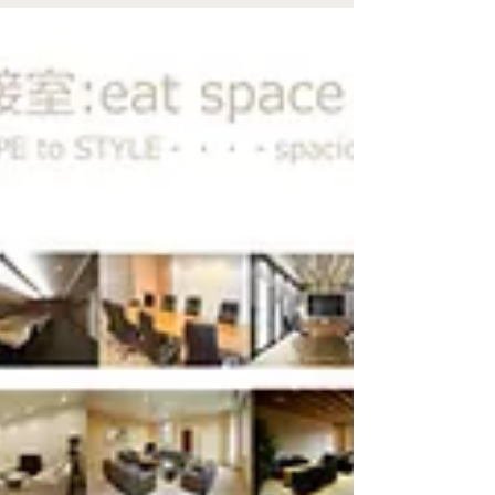
方 最近お引き受けする機会が多いのが、プロジェ
クトの最も初期段階、いわゆる「契約前」や「基
本設計」のフェーズでのSpecial Design Supportで
す。 契約前のデザイン提案とは、内装設計やリノ
ベーションプロジェクトにおいて、設計契約前の
段階でコンセプト整理や空間の方向性を検討する
プロセスです。 ASDOでは、ヒアリング・事例・
ご要望調査・コンセプト立案・空間整理デザイ
ン・3D可視化を通じて、関係者全員が同じ方向を
向ける状態づくりを支援しています。 多くの場
合、クライアントの方の手元には「やりたいこと
の断片」や「大まかなプラン」がすでに存在して
います。しかし、それがまだ形になっていなかっ
たり、関係者の間で意見が分かれていたりして、
その先へ進めずに足踏みしているケースが少なく
ありません。 そんな初期段階の提案で、私がいつ
も大切にしているのは、空間を美しく見せること
以上に「なぜその方向性なのか」の理由を一つず
つ紐解き、なぜ新しいデザインが必要