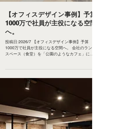
てくる絵は、いわば「五足飛び」のアウトプット
です。 一方で私たちが日々やっている設計は、事
例調査や条件整理・コンセプトの練り上げを繰り
返しながら少しずつ正解を掘り当てる作業です。
このプロセスの中で、「あえてやらないことを決
【オフィスデザイン事例】予算
める」とか「この条件のために、この形を選ぶ」
1000万で社員が主役になる空間
といった小さな決断を積み重ねるからこそ、その
線には物語が宿るように感じます。 AIはあくまで
へ。
「今の指示」に対する
投稿日:2026/7 【オフィスデザイン事例】予算
1000万で社員が主役になる空間へ。 会社のランチ
スペース（食堂）を「公園のようなカフェ」に再
生し、 採用・福利厚生を強化したオフィスデザイ
ン提案の裏側 「社員が休憩室をあまり使ってくれ
ない」 「社内のランチスペースがただ机と椅子が
並んでいるだけで、どこかわびしい」 「採用活動
で会社見学をしても、オフィス環境の魅力が求職
者に伝わらない」 企業の社長様や経営者様で、こ
のような社内環境やオフィスブランディングの悩
みを抱えている方は少なくありません。 こんにち
は。ASDO（Architectural Solutions Design