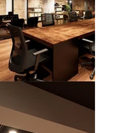
Office）の建築士、松田です。 当事務所では、企
業の経営者様が直接抱える「社員満足度の向上」
や「採用力強化」といった経営課題に対し、初期
のヒアリング内容の客観的整理、事例リサーチ、
デザインコンセプト立案から内装設計、そして完
成形が100%イメージできる3Dビジュアライズ（静
止画パース・アニメーション）までをトータルで
サポートしています。 ときには企業様から直接、
ときには