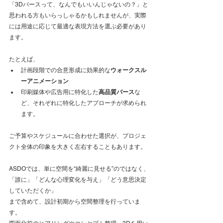
「3Dパースって、なんでもいいんじゃないの？」と
思われる方もいらっしゃるかもしれませんが、実際
には用途に応じて最適な表現方法を選ぶ必要があり
ます。
たとえば、
計画段階での合意形成に効果的な
ウォークスル
ーアニメーション
印刷媒体や広告用に特化した
高品質パース
な
ど、それぞれに特化したアプローチが求められ
ます。
ご予算やスケジュールに合わせた選択が、プロジェ
クト全体の印象を大きく左右することもあります。
ASDOでは、単に空間を“綺麗に見せる”のではなく、
「誰に」「どんな心理変化を与え」「どう意思決定
していただくか」
まで含めて、設計初期から空間整理を行っていま
す。