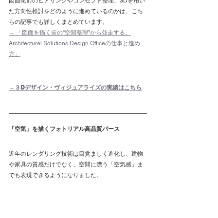
図面化前のヒアリングやコンセプト整理、3Dを用い
た方向性検討をどのように進めているのかは、こち
らの記事でも詳しくまとめています。
→ 「図面を描く前の“空間整理”から並走する。
Architectural Solutions Design Officeの仕事と進め
方」
→３Dデザイン・ヴィジュアライズの実績はこちら
「空気」を描くフォトリアル高品質パース
近年のレンダリング技術は目覚ましく進化し、建物
や家具の質感だけでなく、空間に漂う「空気感」ま
でも表現できるようになりました。