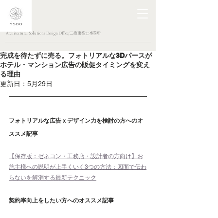
Architectural Solutions Design Office/二級建築士事務所
完成を待たずに売る。フォトリアルな3Dパースが
ホテル・マンション広告の販促タイミングを変え
る理由
更新日：
5月29日
フォトリアルな広告ｘデザイン力を検討の方へのオ
ススメ記事
【保存版：ゼネコン・工務店・設計者の方向け】お
施主様への説明が上手くいく3つの方法：図面で伝わ
らないを解消する最新テクニック
契約率向上をしたい方へのオススメ記事