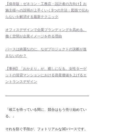
【保存版：ゼネコン・工務店・設計者の方向け】お
施主様への説明が上手くいく3つの方法：図面で伝わ
らないを解消する最新テクニック
オフィスデザインで企業ブランディングを高める。
働く空間が企業イメージを作る理由
パースは綺麗なのに、なぜプロジェクトの決断が進
まないのか？
【事例】「おかえり」が、癒しになる。女性ターゲ
ットの賃貸マンションにおける資産価値を上げるエ
ントランスデザイン
「竣工を待っている間に、競合はもう売り始めてい
る。」
それを防ぐ手段が、フォトリアルな3Dパースです。